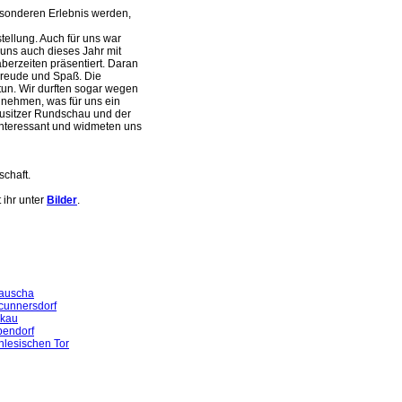
esonderen Erlebnis werden,
tellung. Auch für uns war
 uns auch dieses Jahr mit
erzeiten präsentiert. Daran
Freude und Spaß. Die
tun. Wir durften sogar wegen
lnehmen, was für uns ein
ausitzer Rundschau und der
interessant und widmeten uns
schaft.
ihr unter
Bilder
.
rauscha
rcunnersdorf
skau
bendorf
hlesischen Tor