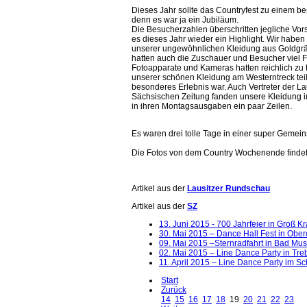
Dieses Jahr sollte das Countryfest zu einem b
denn es war ja ein Jubiläum.
Die Besucherzahlen überschritten jegliche Vors
es dieses Jahr wieder ein Highlight. Wir haben
unserer ungewöhnlichen Kleidung aus Goldgräb
hatten auch die Zuschauer und Besucher viel 
Fotoapparate und Kameras hatten reichlich zu 
unserer schönen Kleidung am Westerntreck tei
besonderes Erlebnis war. Auch Vertreter der L
Sächsischen Zeitung fanden unsere Kleidung 
in ihren Montagsausgaben ein paar Zeilen.
Es waren drei tolle Tage in einer super Gemein
Die Fotos von dem Country Wochenende findet 
Artikel aus der
Lausitzer Rundschau
Artikel aus der
SZ
13. Juni 2015 - 700 Jahrfeier in Groß K
30. Mai 2015 – Dance Hall Fest in Obe
09. Mai 2015 –Sternradfahrt in Bad Mu
02. Mai 2015 – Line Dance Party in Tre
11. April 2015 – Line Dance Party im Sc
Start
Zurück
14
15
16
17
18
19
20
21
22
23