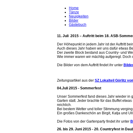
Home
Tänze
Neuigkeiten
Bilder
Gästebuch
11. Juli 2015 – Auftritt beim 18. ASB-Sommerf
Der Höhepunkt in jedem Jahr ist der Auftritt b
Auch dieses Jahr haben wir uns dafür etwas B
Der zweite Block bestand aus Country- und Wes
Wie immer waren wir mächtig aufgeregt. Doch d
Die Bilder von dem Auftritt findet ihr unter
Bilde
Zeitungsartikel aus der
SZ Lokalteil Görlitz v
04.Juli 2015 - Sommerfest
Unser Sommerfest fand dieses Jahr wieder in 
Garten statt. Jeder brachte für das Buffet etw
reichlich.
Bei bestem Wetter und toller Stimmung verging 
Ein großes Dankeschön an Birgit, Katja und Ull
Die Fotos von der Gartenparty findet ihr unter
B
26. bis 29. Juni 2015 - 20. Countryfest in Dau