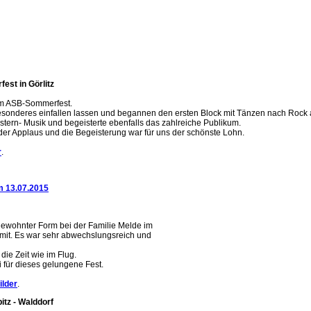
est in Görlitz
eim ASB-Sommerfest.
esonderes einfallen lassen und begannen den ersten Block mit Tänzen nach Rock 
tern- Musik und begeisterte ebenfalls das zahlreiche Publikum.
er Applaus und die Begeisterung war für uns der schönste Lohn.
r
.
om 13.07.2015
gewohnter Form bei der Familie Melde im
as mit. Es war sehr abwechslungsreich und
die Zeit wie im Flug.
i für dieses gelungene Fest.
ilder
.
bitz - Walddorf